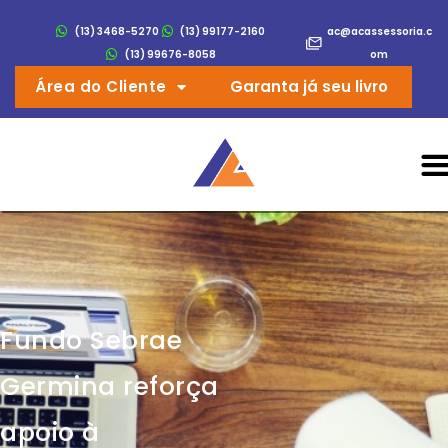
(13) 3468-5270
(13) 99177-2160
ac@acassessoria.c
(13) 99676-8058
om
Área do Cliente
Garanta já seu livro
Fundo Sebrae
Germina reforça
apoio à