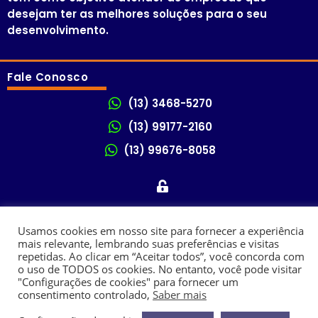
desejam ter as melhores soluções para o seu
desenvolvimento.
Fale Conosco
(13) 3468-5270
(13) 99177-2160
(13) 99676-8058
Usamos cookies em nosso site para fornecer a experiência
mais relevante, lembrando suas preferências e visitas
Ondatta - Sites para Contabilidade
repetidas. Ao clicar em “Aceitar todos”, você concorda com
Política de Privacidade
Termos de uso
o uso de TODOS os cookies. No entanto, você pode visitar
"Configurações de cookies" para fornecer um
consentimento controlado,
Saber mais