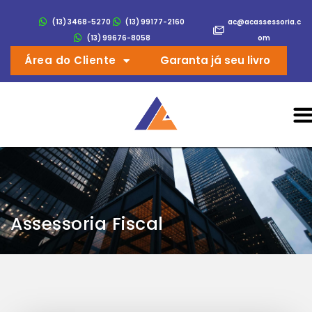
(13) 3468-5270
(13) 99177-2160
ac@acassessoria.c
(13) 99676-8058
om
Área do Cliente
Garanta já seu livro
Assessoria Fiscal